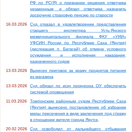
РФ по РС(Я) о признании решения ответчика
незаконным, и обязал ответчика назначить
досрочную страховую пенсию по старости
16.03.2026
Суд отказал в удовлетворении представления
старшего инспектора Усть-Янского
межмуниципального филиала ФКУ «УИИ»
УФСИН России по Республике Саха (Якутия)
(дислокация п. Батагай) об отмене условного
осуждения и исполнении наказания,
назначенного судом
13.03.2026
Вынесен приговор за кражу продуктов питания
из магазина
13.03.2026
Суд обязал по иску прокурора ОУ обеспечить
системой оповещения
11.03.2026
Томпонским районным судом Республики Саха
(Якутия) вынесено постановление об избрании
меры пресечения в виде заключения под стражу
в отношении жителя города Якутск,
20.02.2026
Суд освободил от дальнейшего отбывания