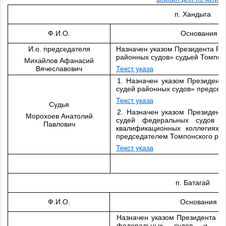
п. Хандыга
Ф.И.О.
Основания н
И.о. председателя
Назначен указом Президента РФ
районных судов» судьей Томпонс
Михайлов Афанасий
Вячеславович
Текст указа
1. Назначен указом Президент
судей районных судов» председ
Текст указа
Судья
2. Назначен указом Президент
Морохоев Анатолий
судей федеральных судов 
Павлович
квалификационных коллегиях 
председателем Томпонского рай
Текст указа
п. Батагай
Ф.И.О.
Основания н
Назначен указом Президента Р
федеральных судов и о 