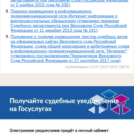
департамента при Верховном Суде Российской Федерации
от 2 ноября 2015 года № 335);
Порядок размещения в информационно-
телекоммуникационной сети Интернет информации о
внепроцессуальных обращениях (утвержден приказом
Судебного департамента при Верховном Суде Российской
Федерации от 11 декабря 2013 года № 241);
Положение о порядке размещения текстов судебных актов
на официальных сайтах Верховного суда Российской
Федерации, судов общей юрисдикции и арбитражных судов
в информационно-телекомунникационной сети "Интернет"
(утверждено постановлением Президиумом Верховного
Суда Российской Федерации от 27 сентября 2017 года);
опубликовано 10.07.2025 09:07 (МСК)