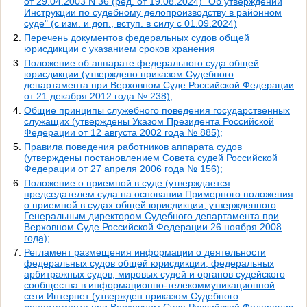
от 29.04.2003 N 36 (ред. от 19.08.2024) "Об утверждении
Инструкции по судебному делопроизводству в районном
суде" (с изм. и доп., вступ. в силу с 01.09.2024)
Перечень документов федеральных судов общей
юрисдикции с указанием сроков хранения
Положение об аппарате федерального суда общей
юрисдикции (утверждено приказом Судебного
департамента при Верховном Суде Российской Федерации
от 21 декабря 2012 года № 238);
Общие принципы служебного поведения государственных
служащих (утверждены Указом Президента Российской
Федерации от 12 августа 2002 года № 885);
Правила поведения работников аппарата судов
(утверждены постановлением Совета судей Российской
Федерации от 27 апреля 2006 года № 156);
Положение о приемной в суде (утверждается
председателем суда на основании Примерного положения
о приемной в судах общей юрисдикции, утвержденного
Генеральным директором Судебного департамента при
Верховном Суде Российской Федерации 26 ноября 2008
года);
Регламент размещения информации о деятельности
федеральных судов общей юрисдикции, федеральных
арбитражных судов, мировых судей и органов судейского
сообщества в информационно-телекоммуникационной
сети Интернет (утвержден приказом Судебного