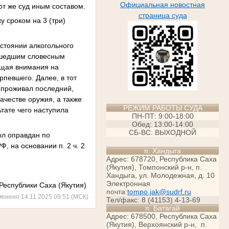
Официальная новостная
от же суд иным составом.
страница суда
 сроком на 3 (три)
остоянии алкогольного
ошедшим словесным
ращая внимания на
певшего. Далее, в тот
 проживал последний,
ачестве оружия, а также
РЕЖИМ РАБОТЫ СУДА
ьтате чего наступила
ПН-ПТ: 9:00-18:00
Обед: 13:00-14:00
СБ-ВС: ВЫХОДНОЙ
ыл оправдан по
, на основании п. 2 ч. 2
п. Хандыга
Адрес: 678720, Республика Саха
(Якутия), Томпонский р-н, п.
Хандыга, ул. Молодежная, д. 10
Электронная
Республики Саха (Якутия)
почта:
tompo.jak@sudrf.ru
менено 14.11.2025 09:51 (МСК)
Тел/факс: 8 (41153) 4-13-69
п. Батагай
Адрес: 678500, Республика Саха
(Якутия), Верхоянский р-н, п.