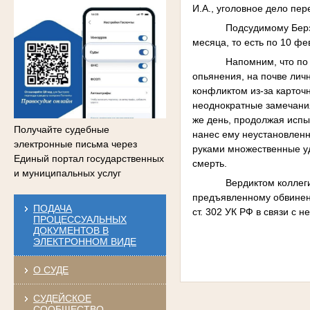
И.А., уголовное дело пер
Подсудимому Берз
месяца, то есть по 10 фе
Напомним, что по 
опьянения, на почве ли
конфликтом из-за карточ
неоднократные замечания
же день, продолжая испы
Получайте судебные
нанес ему неустановленн
электронные письма через
руками множественные уда
Единый портал государственных
смерть.
и муниципальных услуг
Вердиктом коллег
предъявленному обвинению
ПОДАЧА
ст. 302 УК РФ в связи с
ПРОЦЕССУАЛЬНЫХ
ДОКУМЕНТОВ В
ЭЛЕКТРОННОМ ВИДЕ
О СУДЕ
СУДЕЙСКОЕ
СООБЩЕСТВО