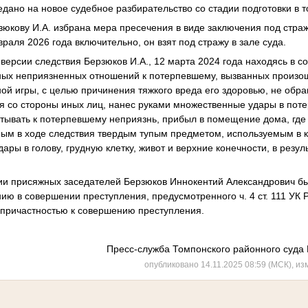
едано на новое судебное разбирательство со стадии подготовки в т
юкову И.А. избрана мера пресечения в виде заключения под стражу
враля 2026 года включительно, он взят под стражу в зале суда.
версии следствия Берзюков И.А., 12 марта 2024 года находясь в с
чных неприязненных отношений к потерпевшему, вызванных произ
ной игры, с целью причинения тяжкого вреда его здоровью, не об
 со стороны иных лиц, нанес руками множественные удары в потер
тывать к потерпевшему неприязнь, прибыл в помещение дома, где
ым в ходе следствия твердым тупым предметом, используемым в к
ры в голову, грудную клетку, живот и верхние конечности, в резул
ии присяжных заседателей Берзюков Иннокентий Александрович б
 в совершении преступления, предусмотренного ч. 4 ст. 111 УК РФ
 непричастностью к совершению преступления.
Пресс-служба Томпонского районного суда 
опубликовано 14.11.2025 08:59 (МСК), из