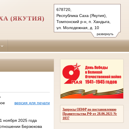
678720,
Республика Саха (Якутия),
А (ЯКУТИЯ)
Томпонский р-н, п. Хандыга,
ул. Молодежная, д. 10
Тел.: (41153) 4-13-69, (41165) 2-
развернуть
09-16, (41160) 2-11-89
tompo.jak@sudrf.ru
bat.jak@sudrf.ru
alyta.jak@sudrf.ru
о
вое
версия для печати
Запросы ОПФР по постановлению
Правительства РФ от 28.06.2021 №
1037
1 ноября 2025 года
в отношении Берзюкова