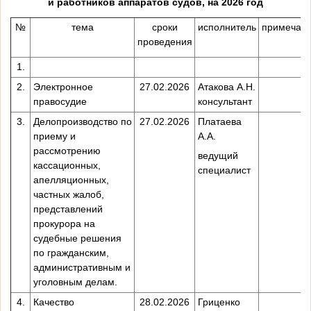
и работников аппаратов судов, на 2026 год
№
тема
сроки
исполнитель
примечан
проведения
1.
2.
Электронное
27.02.2026
Атакова А.Н.
правосудие
консультант
3.
Делопроизводство по
27.02.2026
Платаева
приему и
А.А.
рассмотрению
ведущий
кассационных,
специалист
апелляционных,
частных жалоб,
представлений
прокурора на
судебные решения
по гражданским,
административным и
уголовным делам.
4.
Качество
28.02.2026
Гриценко