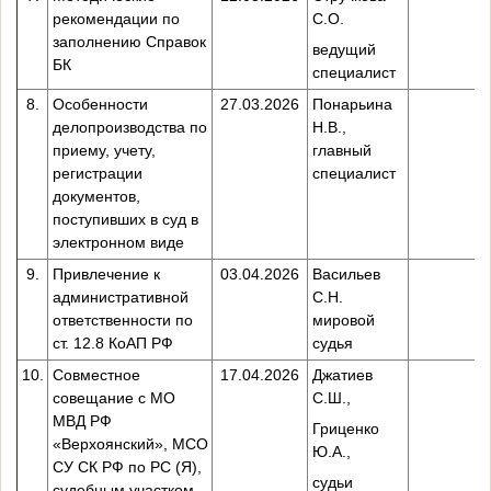
рекомендации по
С.О.
заполнению Справок
ведущий
БК
специалист
8.
Особенности
27.03.2026
Понарьина
делопроизводства по
Н.В.,
приему, учету,
главный
регистрации
специалист
документов,
поступивших в суд в
электронном виде
9.
Привлечение к
03.04.2026
Васильев
административной
С.Н.
ответственности по
мировой
ст. 12.8 КоАП РФ
судья
10.
Совместное
17.04.2026
Джатиев
совещание с МО
С.Ш.,
МВД РФ
Гриценко
«Верхоянский», МСО
Ю.А.,
СУ СК РФ по РС (Я),
судьи
судебным участком