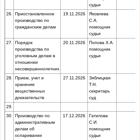
судьи
26.
Приостановленное
19.11.2026
Яковлева
производство по
С.А.
гражданским делам
помощник
судьи
27.
Порядок
20.11.2026
Попова Х.А.
производства по
помощник
уголовным делам в
судьи
отношении
несовершеннолетних
28.
Прием, учет и
27.11.2026
Зяблицкая
хранение
Т.Н.
вещественных
секретарь
доказательств
суд
29.
30.
Производство по
17.12.2026
Гатилова
административным
С.И.
делам об
помощник
оспаривании
судьи