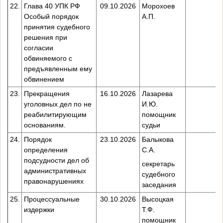
22.
Глава 40 УПК РФ
09.10.2026
Морохоев
Особый порядок
А.П.
принятия судебного
решения при
согласии
обвиняемого с
предъявленным ему
обвинением
23.
Прекращения
16.10.2026
Лазарева
уголовных дел по не
И.Ю.
реабилитирующим
помощник
основаниям.
судьи
24.
Порядок
23.10.2026
Балыкова
определения
С.А.
подсудности дел об
секретарь
административных
судебного
правонарушениях
заседания
25.
Процессуальные
30.10.2026
Высоцкая
издержки
Т.Ф.
помощник