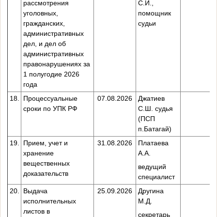
рассмотрения
С.И.,
уголовных,
помощник
гражданских,
судьи
административных
дел, и дел об
административных
правонарушениях за
1 полугодие 2026
года
18.
Процессуальные
07.08.2026
Джатиев
сроки по УПК РФ
С.Ш. судья
(ПСП
п.Батагай)
19.
Прием, учет и
31.08.2026
Платаева
хранение
А.А.
вещественных
ведущий
доказательств
специалист
20.
Выдача
25.09.2026
Другина
исполнительных
М.Д.
листов в
секретарь